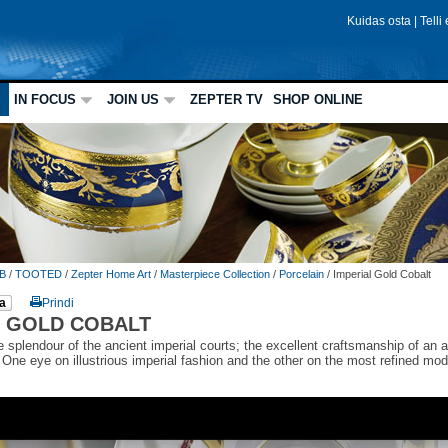
Kuidas osta
|
Telli
IN FOCUS
JOIN US
ZEPTER TV
SHOP ONLINE
B
/
TOOTED
/
Zepter Home Art
/
Masterpiece Collection
/
Porcelain
/
Imperial Gold Cobalt
a
Prindi
L GOLD COBALT
e splendour of the ancient imperial courts; the excellent craftsmanship of an a
One eye on illustrious imperial fashion and the other on the most refined mod