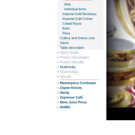
Sets
Individual items
Imperial Gold Bordeaux
Imperial Gold Crème
Cobalt Royal
Eden
Flora
Cutlery and Knives sets
Vases
Table decoration
About Health
Product Advantages
Product Benefits
Multimedia
Testimonials
Special
Masterpiece Cookware
Zepter Knives
VacSy
Zepresso Café
More Juice Press
ArtMix