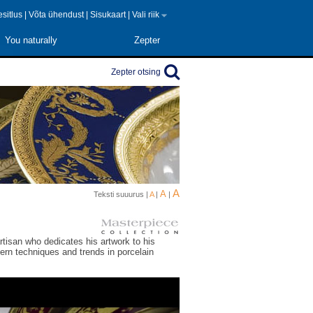
 esitlus
|
Võta ühendust
|
Sisukaart
|
Vali riik
You naturally
Zepter
Zepter otsing
A
A
Teksti suuurus |
A
|
|
rtisan who dedicates his artwork to his
ern techniques and trends in porcelain