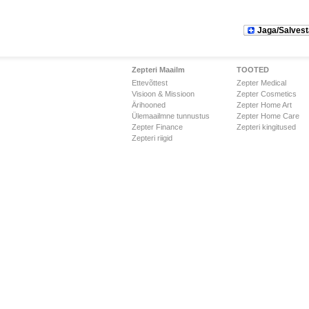
Jaga/Salvest
Zepteri Maailm
TOOTED
Ettevõttest
Zepter Medical
Visioon & Missioon
Zepter Cosmetics
Ärihooned
Zepter Home Art
Ülemaailmne tunnustus
Zepter Home Care
Zepter Finance
Zepteri kingitused
Zepteri riigid