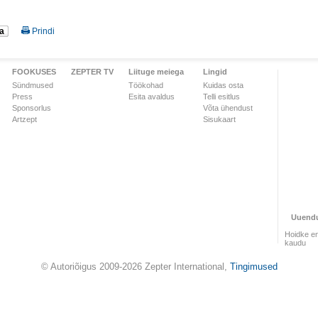
a
Prindi
FOOKUSES
ZEPTER TV
Liituge meiega
Lingid
Sündmused
Töökohad
Kuidas osta
Press
Esita avaldus
Telli esitlus
Sponsorlus
Võta ühendust
Artzept
Sisukaart
Uuend
Hoidke en
kaudu
© Autoriõigus 2009-2026 Zepter International,
Tingimused