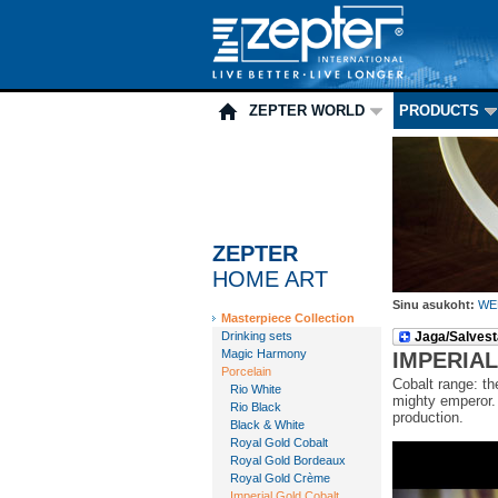
ZEPTER WORLD
PRODUCTS
ZEPTER
HOME ART
Sinu asukoht:
WE
Masterpiece Collection
Drinking sets
Jaga/Salvest
Magic Harmony
IMPERIA
Porcelain
Cobalt range: th
Rio White
mighty emperor. 
Rio Black
production.
Black & White
Royal Gold Cobalt
Royal Gold Bordeaux
Royal Gold Crème
Imperial Gold Cobalt