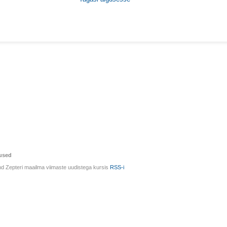
used
d Zepteri maailma viimaste uudistega kursis
RSS-i