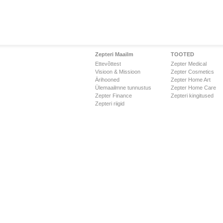
Zepteri Maailm
TOOTED
Ettevõttest
Zepter Medical
Visioon & Missioon
Zepter Cosmetics
Ärihooned
Zepter Home Art
Ülemaailmne tunnustus
Zepter Home Care
Zepter Finance
Zepteri kingitused
Zepteri riigid