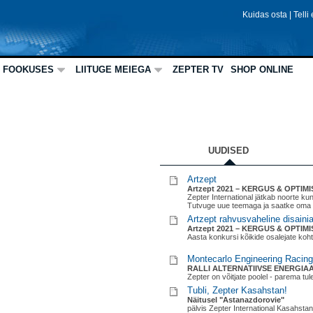
Medal of Honor 2011 unikaalse tervi
Kuidas osta
|
Telli
Rahvusvaheline ärikonverents
Zepter: Kuldne ajastu
Eksklusiivne reportaaž Zepteri rahvu
Zepteri Milano elustiil
Luksuse ja elegantsi avarus
FOOKUSES
LIITUGE MEIEGA
ZEPTER TV
SHOP ONLINE
Zepter avab oma uusima butiigi Mila
Bioptron
Uus valgusteraapia laine
Nobeli preemia laureaadi Ryberg Fins
on BIOPTRON kandnud valgusteraapi
BIOPTRON: parim vananemisv
BIOPTRONI tutvustas töötubades estee
vananemisvastase võitluse profession
UUDISED
BIOPTRON võib ravida erinevaid terv
vananemisega.BIOPTRON: Parim la
Artzept
Artzept 2021 – KERGUS & OPTIMI
Zepter International jätkab noorte ku
Tutvuge uue teemaga ja saatke oma
Artzept rahvusvaheline disaini
Artzept 2021 – KERGUS & OPTIMI
Aasta konkursi kõikide osalejate koh
Montecarlo Engineering Racin
RALLI ALTERNATIIVSE ENERGI
Zepter on võitjate poolel - parema tul
Tubli, Zepter Kasahstan!
Näitusel "Astanazdorovie"
pälvis Zepter International Kasahsta