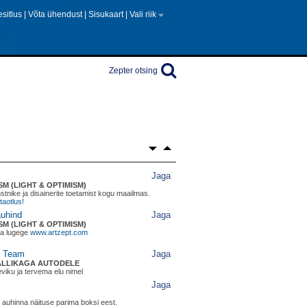
semissiooni ja siira abi eest filantroobina.
 esitlus
|
Võta ühendust
|
Sisukaart
|
Vali riik
Jaga
svaheliselt ärikonverentsilt vaaraode maal.
Jaga
no moodsas osturajoonis.
Zepter otsing
Jaga
eni saavutustele tuginedes ja neid edasi arendades
a 21. sajandisse.
astane lahendus
Jaga
tilise dermatoloogia ja ilukirurgia ekspertidele ning
aalidele dr. Jasmina Lalosevic, kes tõestas, kuidas
iseprobleeme ja aidata nahal võidelda
hendus vananemise vastu
Jaga
SM (LIGHT & OPTIMISM)
nstnike ja disainerite toetamist kogu maailmas.
taotlus!
auhind
Jaga
SM (LIGHT & OPTIMISM)
ta lugege
www.artzept.com
g Team
Jaga
AALLIKAGA AUTODELE
eviku ja tervema elu nimel
Jaga
n auhinna näituse parima boksi eest.