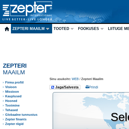
ZEPTERI MAAILM
TOOTED
FOOKUSES
LIITUGE M
ZEPTERI
MAAILM
Sinu asukoht:
WEB
/
Zepteri Maailm
Firma profiil
Visioon
Jaga/Salvesta
Prindi
Missioon
Kauplused
Hooned
Tootmine
Tehased
Sel
Globaalne tunnustus
Zepter finants
Zepter riigid