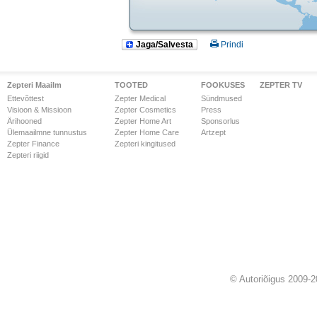
Jaga/Salvesta
Prindi
Zepteri Maailm
TOOTED
FOOKUSES
ZEPTER TV
Ettevõttest
Zepter Medical
Sündmused
Visioon & Missioon
Zepter Cosmetics
Press
Ärihooned
Zepter Home Art
Sponsorlus
Ülemaailmne tunnustus
Zepter Home Care
Artzept
Zepter Finance
Zepteri kingitused
Zepteri riigid
© Autoriõigus 2009-2