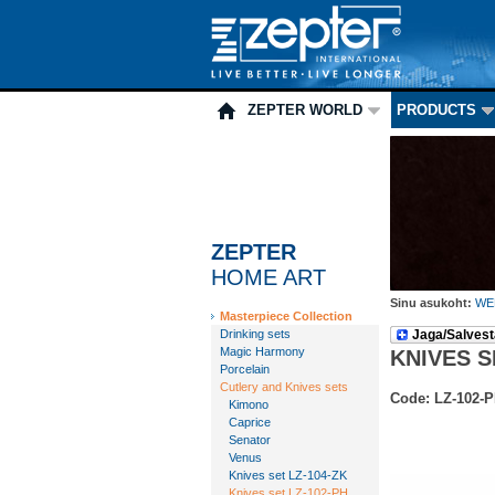
ZEPTER WORLD
PRODUCTS
ZEPTER
HOME ART
Sinu asukoht:
WE
Masterpiece Collection
Drinking sets
Jaga/Salvest
Magic Harmony
KNIVES S
Porcelain
Cutlery and Knives sets
Code: LZ-102-
Kimono
Caprice
Senator
Venus
Knives set LZ-104-ZK
Knives set LZ-102-PH