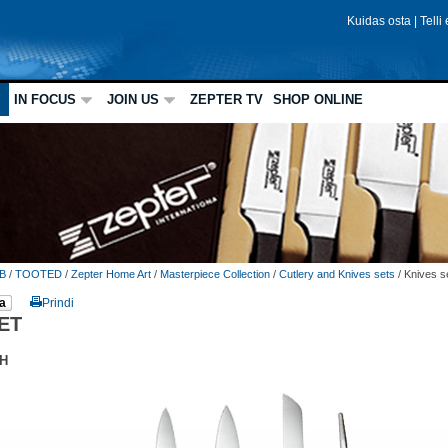
Kuidas osta
|
Telli
IN FOCUS
JOIN US
ZEPTER TV
SHOP ONLINE
B
/
TOOTED
/
Zepter Home Art
/
Masterpiece Collection
/
Cutlery and Knives sets
/
Knives s
a
Prindi
ET
PH