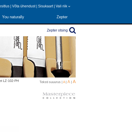
 esitlus
|
Võta ühendust
|
Sisukaart
|
Vali riik
You naturally
Zepter
Zepter otsing
et LZ-102-PH
A
A
Teksti suuurus |
A
|
|