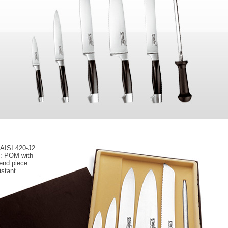
 AISI 420-J2
l: POM with
 end piece
istant