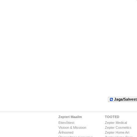
Jaga/Salvest
Zepteri Maailm
TOOTED
Ettevõttest
Zepter Medical
Visioon & Missioon
Zepter Cosmetics
Ärihooned
Zepter Home Art