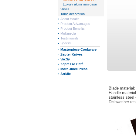
Luxury aluminium case
Vases
Table decoration
About Health
Product Advantages
Product Benefits
Multimedia
Testimonials
Special
Masterpiece Cookware
Zepter Knives
VacSy
Zepresso Café
More Juice Press
ArtMix
Blade material:
Handle materia
stainless steel
Dishwasher res