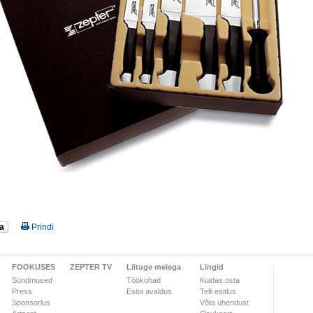
a
Prindi
FOOKUSES
ZEPTER TV
Liituge meiega
Lingid
Sündmused
Töökohad
Kuidas osta
Press
Esita avaldus
Telli esitlus
Sponsorlus
Võta ühendust