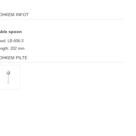
OHKEM INFOT
able spoon
od: LB-606-3
ength: 202 mm
OHKEM PILTE