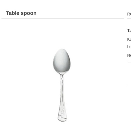
Table spoon
R
T
Ko
L
R