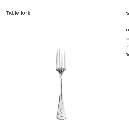
Table fork
R
T
Ko
L
R